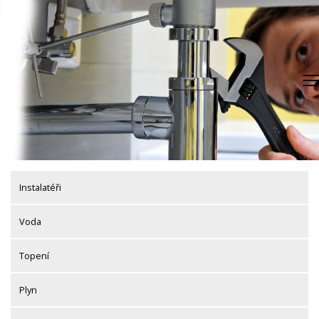
Skip
to
content
Instalatéři
Voda
Topení
Plyn