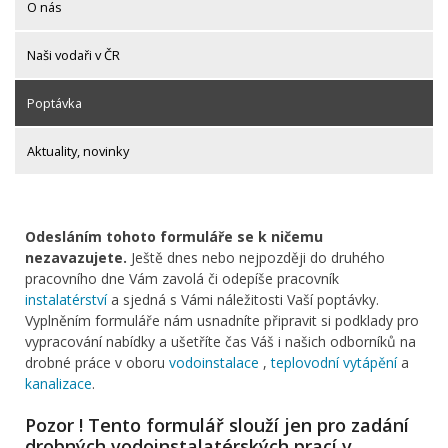
O nás
Naši vodaři v ČR
Poptávka
Aktuality, novinky
Odesláním tohoto formuláře se k ničemu
nezavazujete.
Ještě dnes nebo nejpozději do druhého
pracovního dne Vám zavolá či odepíše pracovník
instalatérství
a sjedná s Vámi náležitosti Vaší poptávky.
Vyplněním formuláře nám usnadníte připravit si podklady pro
vypracování nabídky a ušetříte čas Váš i našich odborníků na
drobné práce v oboru
vodoinstalace
,
teplovodní vytápění
a
kanalizace
.
Pozor ! Tento formulář slouží jen pro zadání
drobných vodoinstalatérských prací v