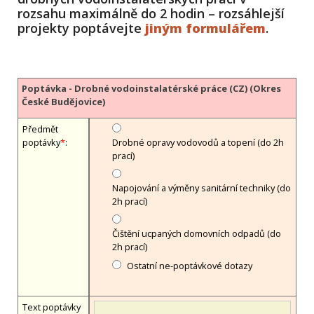
rozsahu maximálně do 2 hodin – rozsáhlejší
projekty poptávejte
jiným formulářem
.
Poptávka - Drobné vodoinstalatérské práce (CZ) (Okres
České Budějovice)
Předmět
poptávky
*
:
Drobné opravy vodovodů a topení (do 2h
prací)
Napojování a výměny sanitární techniky (do
2h prací)
Čištění ucpaných domovních odpadů (do
2h prací)
Ostatní ne-poptávkové dotazy
Text poptávky