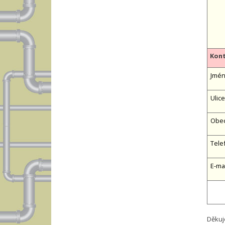
Kont
Jméno
Ulice
Obe
Tele
E-ma
Děkuj