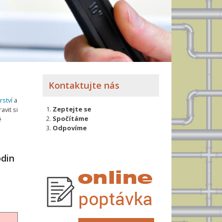
Kontaktujte nás
rství
a
Zeptejte se
avit si
Spočítáme
é
Odpovíme
odin