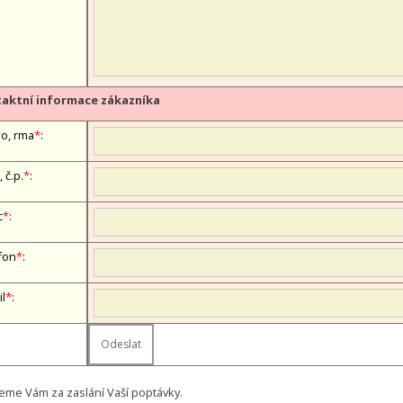
aktní informace zákazníka
, firma
*
:
, č.p.
*
:
c
*
:
fon
*
:
il
*
:
eme Vám za zaslání Vaší poptávky.