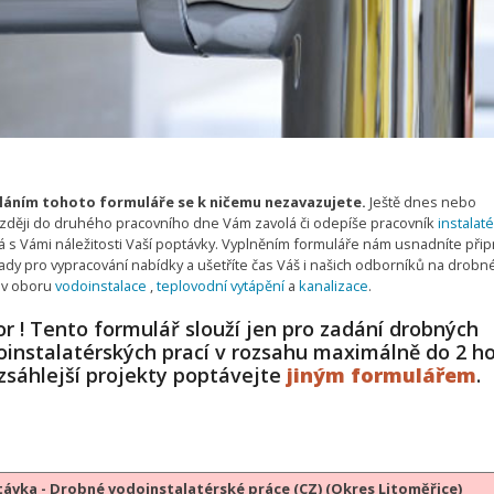
áním tohoto formuláře se k ničemu nezavazujete.
Ještě dnes nebo
zději do druhého pracovního dne Vám zavolá či odepíše pracovník
instalaté
 s Vámi náležitosti Vaší poptávky. Vyplněním formuláře nám usnadníte připr
ady pro vypracování nabídky a ušetříte čas Váš i našich odborníků na drobn
 v oboru
vodoinstalace
,
teplovodní vytápění
a
kanalizace
.
r ! Tento formulář slouží jen pro zadání drobných
oinstalatérských prací v rozsahu maximálně do 2 h
zsáhlejší projekty poptávejte
jiným formulářem
.
ávka - Drobné vodoinstalatérské práce (CZ) (Okres Litoměřice)