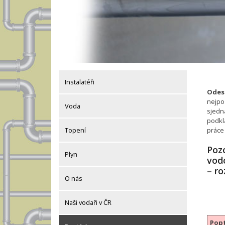
Instalatéři
Odesl
nejpo
Voda
sjedná
podkl
práce
Topení
Pozo
Plyn
vod
– ro
O nás
Naši vodaři v ČR
Popt