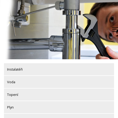
Skip
to
content
Instalatéři
Voda
Topení
Plyn