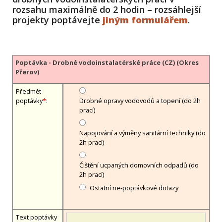
rozsahu maximálně do 2 hodin – rozsáhlejší
projekty poptávejte
jiným formulářem
.
Poptávka - Drobné vodoinstalatérské práce (CZ) (Okres
Přerov)
Předmět
poptávky
*
:
Drobné opravy vodovodů a topení (do 2h
prací)
Napojování a výměny sanitární techniky (do
2h prací)
Čištění ucpaných domovních odpadů (do
2h prací)
Ostatní ne-poptávkové dotazy
Text poptávky