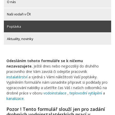
O nás
Naši vodaři v ČR
Poptávka
Aktuality, novinky
Odesláním tohoto formuláře se k ničemu
nezavazujete.
Ještě dnes nebo nejpozději do druhého
pracovního dne Vám zavolá či odepíše pracovník
instalatérství
a sjedná s Vámi náležitosti Vaší poptávky.
Vyplněním formuláře nám usnadníte připravit si podklady pro
vypracování nabídky a ušetříte čas Váš i našich odborníků na
drobné práce v oboru
vodoinstalace
,
teplovodní vytápění
a
kanalizace
.
Pozor ! Tento formulář slouží jen pro zadání
drobných vodoinstalatérských prací v