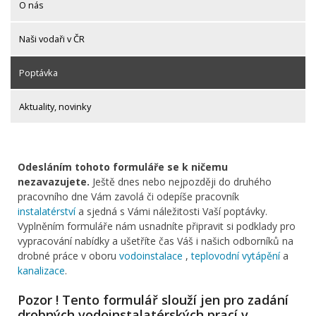
O nás
Naši vodaři v ČR
Poptávka
Aktuality, novinky
Odesláním tohoto formuláře se k ničemu
nezavazujete.
Ještě dnes nebo nejpozději do druhého
pracovního dne Vám zavolá či odepíše pracovník
instalatérství
a sjedná s Vámi náležitosti Vaší poptávky.
Vyplněním formuláře nám usnadníte připravit si podklady pro
vypracování nabídky a ušetříte čas Váš i našich odborníků na
drobné práce v oboru
vodoinstalace
,
teplovodní vytápění
a
kanalizace
.
Pozor ! Tento formulář slouží jen pro zadání
drobných vodoinstalatérských prací v