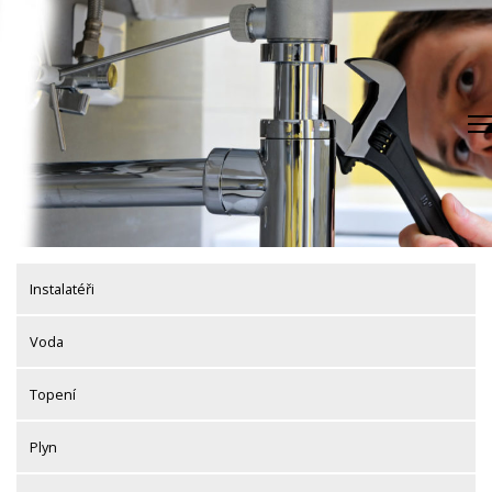
Skip
to
content
Instalatéři
Voda
Topení
Plyn