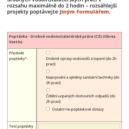
rozsahu maximálně do 2 hodin – rozsáhlejší
projekty poptávejte
jiným formulářem
.
Poptávka - Drobné vodoinstalatérské práce (CZ) (Okres
Vsetín)
Předmět
poptávky
*
:
Drobné opravy vodovodů a topení (do 2h
prací)
Napojování a výměny sanitární techniky (do
2h prací)
Čištění ucpaných domovních odpadů (do
2h prací)
Ostatní ne-poptávkové dotazy
Text poptávky