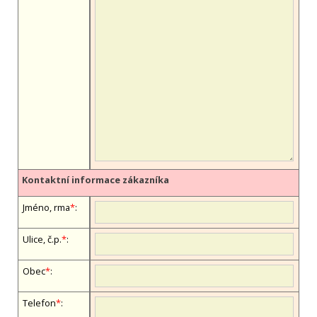
Kontaktní informace zákazníka
Jméno, firma
*
:
Ulice, č.p.
*
:
Obec
*
:
Telefon
*
: