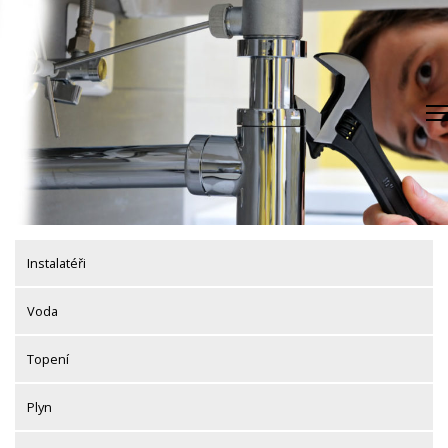
Skip
to
content
Instalatéři
Voda
Topení
Plyn