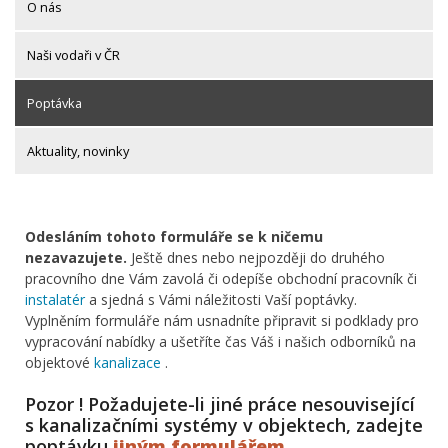
O nás
Naši vodaři v ČR
Poptávka
Aktuality, novinky
Odesláním tohoto formuláře se k ničemu
nezavazujete.
Ještě dnes nebo nejpozději do druhého
pracovního dne Vám zavolá či odepíše obchodní pracovník či
instalatér
a sjedná s Vámi náležitosti Vaší poptávky.
Vyplněním formuláře nám usnadníte připravit si podklady pro
vypracování nabídky a ušetříte čas Váš i našich odborníků na
objektové
kanalizace
.
Pozor ! Požadujete-li jiné práce nesouvisející
s kanalizačními systémy v objektech, zadejte
poptávku
jiným formulářem
.