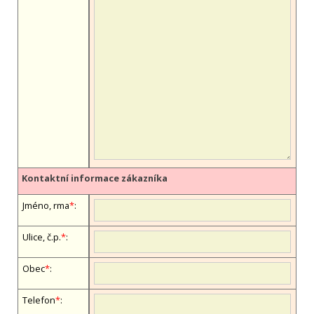
Kontaktní informace zákazníka
Jméno, firma
*
:
Ulice, č.p.
*
:
Obec
*
:
Telefon
*
: