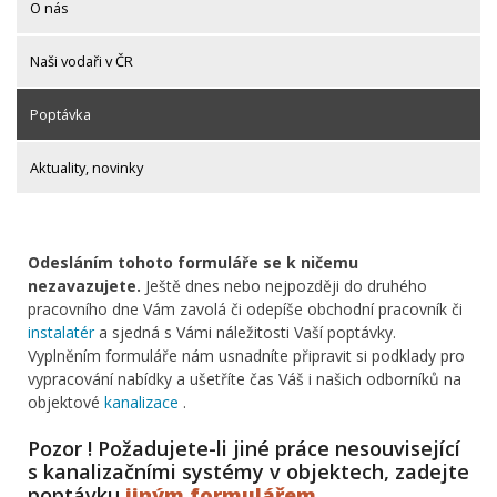
O nás
Naši vodaři v ČR
Poptávka
Aktuality, novinky
Odesláním tohoto formuláře se k ničemu
nezavazujete.
Ještě dnes nebo nejpozději do druhého
pracovního dne Vám zavolá či odepíše obchodní pracovník či
instalatér
a sjedná s Vámi náležitosti Vaší poptávky.
Vyplněním formuláře nám usnadníte připravit si podklady pro
vypracování nabídky a ušetříte čas Váš i našich odborníků na
objektové
kanalizace
.
Pozor ! Požadujete-li jiné práce nesouvisející
s kanalizačními systémy v objektech, zadejte
poptávku
jiným formulářem
.