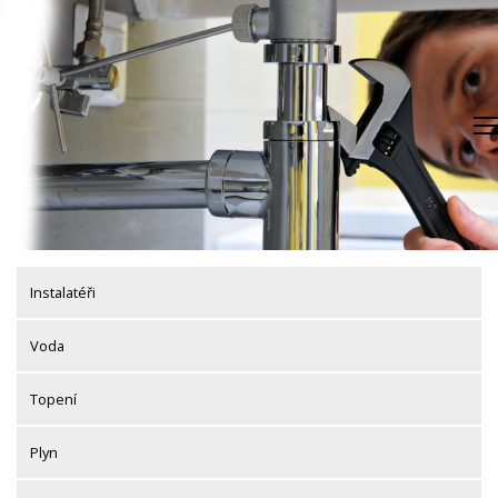
Skip
to
content
Instalatéři
Voda
Topení
Plyn