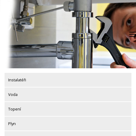
Skip
to
content
Instalatéři
Voda
Topení
Plyn