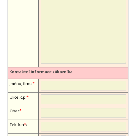
Kontaktní informace zákazníka
Jméno, firma
*
:
Ulice, č.p.
*
:
Obec
*
:
Telefon
*
: