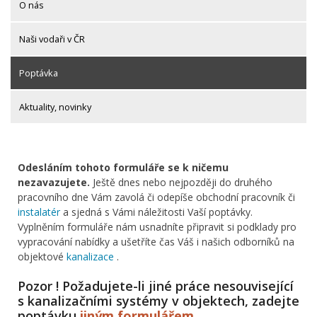
O nás
Naši vodaři v ČR
Poptávka
Aktuality, novinky
Odesláním tohoto formuláře se k ničemu
nezavazujete.
Ještě dnes nebo nejpozději do druhého
pracovního dne Vám zavolá či odepíše obchodní pracovník či
instalatér
a sjedná s Vámi náležitosti Vaší poptávky.
Vyplněním formuláře nám usnadníte připravit si podklady pro
vypracování nabídky a ušetříte čas Váš i našich odborníků na
objektové
kanalizace
.
Pozor ! Požadujete-li jiné práce nesouvisející
s kanalizačními systémy v objektech, zadejte
poptávku
jiným formulářem
.