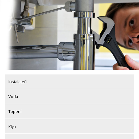
Skip
to
content
Instalatéři
Voda
Topení
Plyn