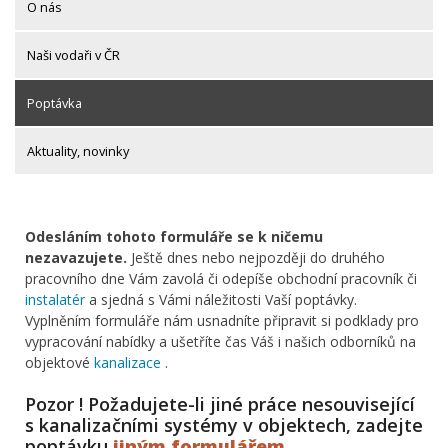
O nás
Naši vodaři v ČR
Poptávka
Aktuality, novinky
Odesláním tohoto formuláře se k ničemu
nezavazujete.
Ještě dnes nebo nejpozději do druhého
pracovního dne Vám zavolá či odepíše obchodní pracovník či
instalatér
a sjedná s Vámi náležitosti Vaší poptávky.
Vyplněním formuláře nám usnadníte připravit si podklady pro
vypracování nabídky a ušetříte čas Váš i našich odborníků na
objektové
kanalizace
.
Pozor ! Požadujete-li jiné práce nesouvisející
s kanalizačními systémy v objektech, zadejte
poptávku
jiným formulářem
.