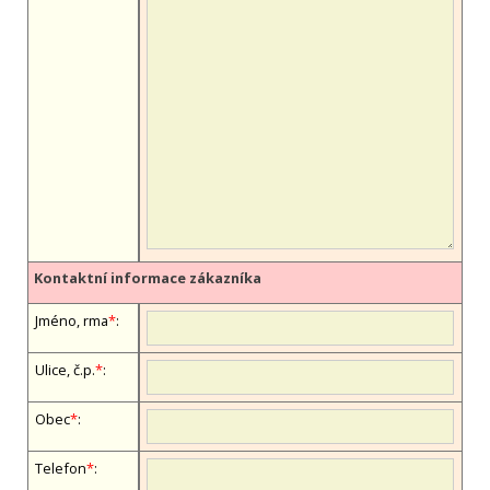
Kontaktní informace zákazníka
Jméno, firma
*
:
Ulice, č.p.
*
:
Obec
*
:
Telefon
*
: