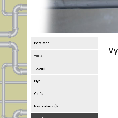
Instalatéři
Vy
Voda
Topení
Plyn
O nás
Naši vodaři v ČR