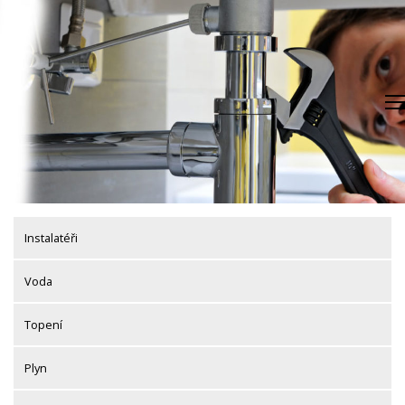
Skip
to
content
Instalatéři
Voda
Topení
Plyn