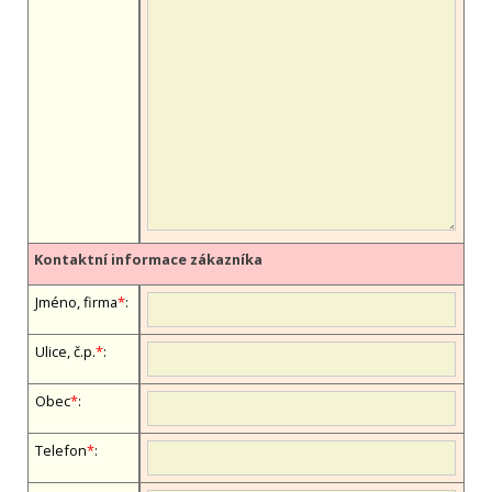
Kontaktní informace zákazníka
Jméno, firma
*
:
Ulice, č.p.
*
:
Obec
*
:
Telefon
*
: