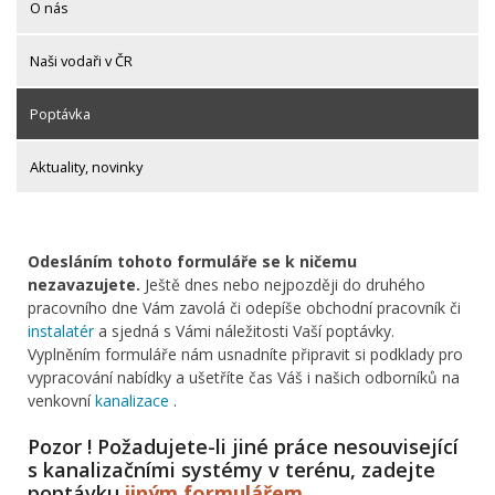
O nás
Naši vodaři v ČR
Poptávka
Aktuality, novinky
Odesláním tohoto formuláře se k ničemu
nezavazujete.
Ještě dnes nebo nejpozději do druhého
pracovního dne Vám zavolá či odepíše obchodní pracovník či
instalatér
a sjedná s Vámi náležitosti Vaší poptávky.
Vyplněním formuláře nám usnadníte připravit si podklady pro
vypracování nabídky a ušetříte čas Váš i našich odborníků na
venkovní
kanalizace
.
Pozor ! Požadujete-li jiné práce nesouvisející
s kanalizačními systémy v terénu, zadejte
poptávku
jiným formulářem
.