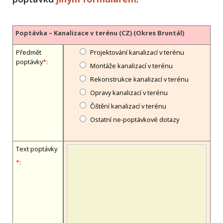
Poptávka – Kanalizace v terénu (CZ) (Okres Bruntál)
Předmět
Projektování kanalizací v terénu
poptávky
*
:
Montáže kanalizací v terénu
Rekonstrukce kanalizací v terénu
Opravy kanalizací v terénu
Čištění kanalizací v terénu
Ostatní ne-poptávkové dotazy
Text poptávky
*
: