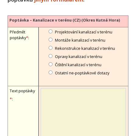
Poptávka – Kanalizace v terénu (CZ) (Okres Kutná Hora)
Předmět
Projektování kanalizací v terénu
poptávky
*
:
Montáže kanalizací v terénu
Rekonstrukce kanalizací v terénu
Opravy kanalizací v terénu
Čištění kanalizací v terénu
Ostatní ne-poptávkové dotazy
Text poptávky
*
: