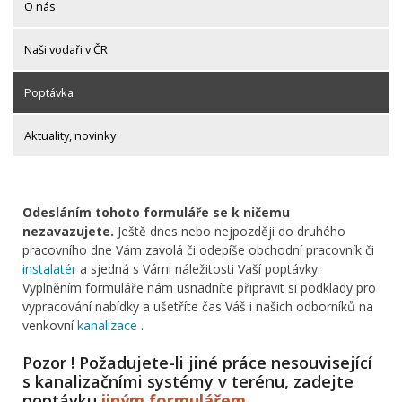
O nás
Naši vodaři v ČR
Poptávka
Aktuality, novinky
Odesláním tohoto formuláře se k ničemu
nezavazujete.
Ještě dnes nebo nejpozději do druhého
pracovního dne Vám zavolá či odepíše obchodní pracovník či
instalatér
a sjedná s Vámi náležitosti Vaší poptávky.
Vyplněním formuláře nám usnadníte připravit si podklady pro
vypracování nabídky a ušetříte čas Váš i našich odborníků na
venkovní
kanalizace
.
Pozor ! Požadujete-li jiné práce nesouvisející
s kanalizačními systémy v terénu, zadejte
poptávku
jiným formulářem
.