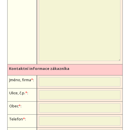
Kontaktní informace zákazníka
Jméno, firma
*
:
Ulice, č.p.
*
:
Obec
*
:
Telefon
*
: