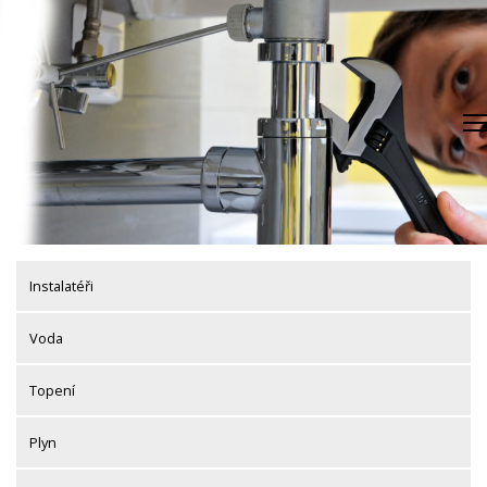
Skip
to
content
Instalatéři
Voda
Topení
Plyn