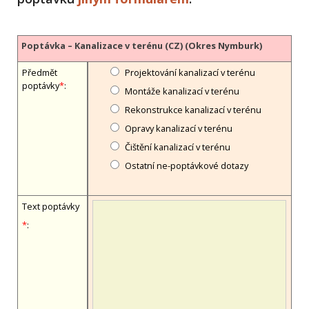
Poptávka – Kanalizace v terénu (CZ) (Okres Nymburk)
Předmět
Projektování kanalizací v terénu
poptávky
*
:
Montáže kanalizací v terénu
Rekonstrukce kanalizací v terénu
Opravy kanalizací v terénu
Čištění kanalizací v terénu
Ostatní ne-poptávkové dotazy
Text poptávky
*
: