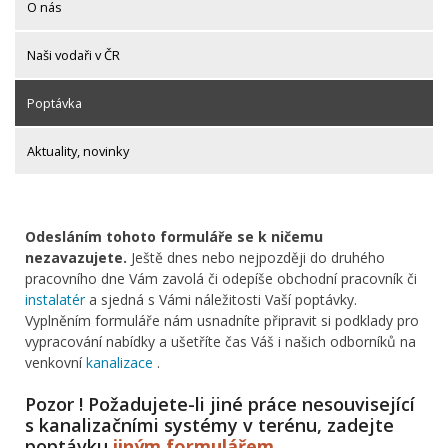
O nás
Naši vodaři v ČR
Poptávka
Aktuality, novinky
Odesláním tohoto formuláře se k ničemu
nezavazujete.
Ještě dnes nebo nejpozději do druhého
pracovního dne Vám zavolá či odepíše obchodní pracovník či
instalatér
a sjedná s Vámi náležitosti Vaší poptávky.
Vyplněním formuláře nám usnadníte připravit si podklady pro
vypracování nabídky a ušetříte čas Váš i našich odborníků na
venkovní
kanalizace
.
Pozor ! Požadujete-li jiné práce nesouvisející
s kanalizačními systémy v terénu, zadejte
poptávku
jiným formulářem
.