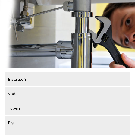
Skip
to
content
Instalatéři
Voda
Topení
Plyn