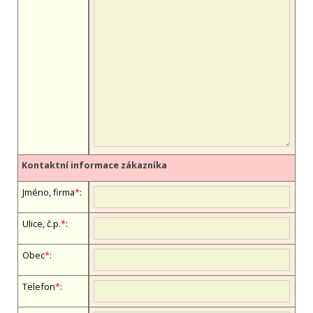
Kontaktní informace zákazníka
Jméno, firma
*
:
Ulice, č.p.
*
:
Obec
*
:
Telefon
*
: