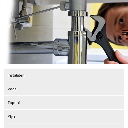
Skip
to
content
Instalatéři
Voda
Topení
Plyn