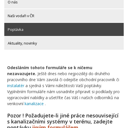
O nás
Naši vodaři v ČR
Poptávka
Aktuality, novinky
Odesláním tohoto formuláře se k ničemu
nezavazujete.
Ještě dnes nebo nejpozději do druhého
pracovního dne Vám zavolá či odepíše obchodní pracovník či
instalatér
a sjedná s Vámi náležitosti Vaší poptávky.
Vyplněním formuláře nám usnadníte připravit si podklady pro
vypracování nabídky a ušetříte čas Váš i našich odborníků na
venkovní
kanalizace
.
Pozor ! Požadujete-li jiné práce nesouvisející
s kanalizačními systémy v terénu, zadejte
poptávku
jiným formulářem
.