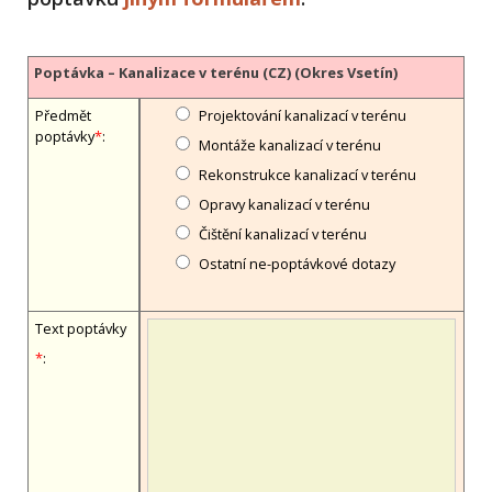
Poptávka – Kanalizace v terénu (CZ) (Okres Vsetín)
Předmět
Projektování kanalizací v terénu
poptávky
*
:
Montáže kanalizací v terénu
Rekonstrukce kanalizací v terénu
Opravy kanalizací v terénu
Čištění kanalizací v terénu
Ostatní ne-poptávkové dotazy
Text poptávky
*
: