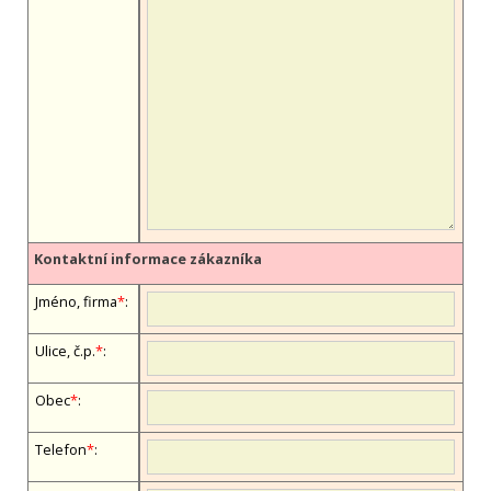
Kontaktní informace zákazníka
Jméno, firma
*
:
Ulice, č.p.
*
:
Obec
*
:
Telefon
*
: