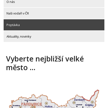
O nás
Naši vodaři v ČR
Poptávka
Aktuality, novinky
Vyberte nejbližší velké
město …