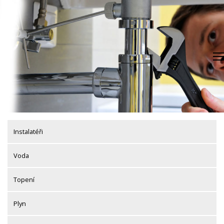
Skip
to
content
Instalatéři
Voda
Topení
Plyn