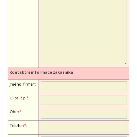
Kontaktní informace zákazníka
Jméno, firma
*
:
Ulice, č.p.
*
:
Obec
*
:
Telefon
*
: