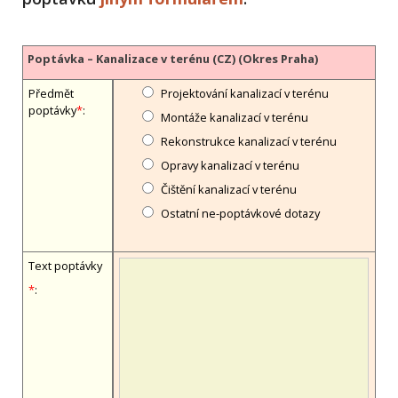
Poptávka – Kanalizace v terénu (CZ) (Okres Praha)
Předmět
Projektování kanalizací v terénu
poptávky
*
:
Montáže kanalizací v terénu
Rekonstrukce kanalizací v terénu
Opravy kanalizací v terénu
Čištění kanalizací v terénu
Ostatní ne-poptávkové dotazy
Text poptávky
*
: