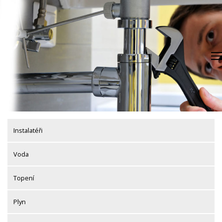
Skip
to
content
Instalatéři
Voda
Topení
Plyn