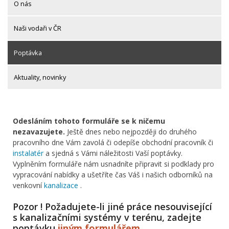
O nás
Naši vodaři v ČR
Poptávka
Aktuality, novinky
Odesláním tohoto formuláře se k ničemu
nezavazujete.
Ještě dnes nebo nejpozději do druhého
pracovního dne Vám zavolá či odepíše obchodní pracovník či
instalatér
a sjedná s Vámi náležitosti Vaší poptávky.
Vyplněním formuláře nám usnadníte připravit si podklady pro
vypracování nabídky a ušetříte čas Váš i našich odborníků na
venkovní
kanalizace
.
Pozor ! Požadujete-li jiné práce nesouvisející
s kanalizačními systémy v terénu, zadejte
poptávku
jiným formulářem
.