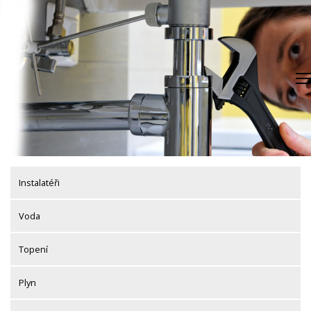
Skip
to
content
Instalatéři
Voda
Topení
Plyn