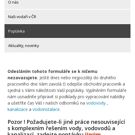
O nás
Naši vodaři v ČR
Poptávka
Aktuality, novinky
Odesláním tohoto formuláře se k ničemu
nezavazujete.
Ještě dnes nebo nejpozději do druhého
pracovního dne Vám zavolá či odepíše obchodní pracovník a
sjedná s Vámi náležitosti Vaší poptávky. Vyplněním formuláře
nám usnadníte připravit si podklady pro vypracování nabídky
a ušetříte čas Váš i našich odborníků na
vodovody
,
kanalizace
a
vodoinstalace
.
Pozor ! Požadujete-li jiné práce nesouvisející
s komplexním řešením vody, vodovodů a
kanalizací, zadejte poptávku
jiným