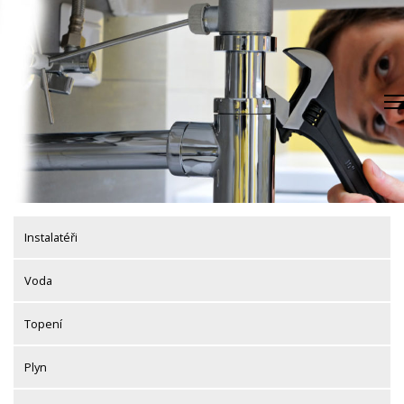
Skip
to
content
Instalatéři
Voda
Topení
Plyn