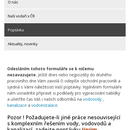
O nás
Naši vodaři v ČR
Poptávka
Aktuality, novinky
Odesláním tohoto formuláře se k ničemu
nezavazujete.
Ještě dnes nebo nejpozději do druhého
pracovního dne Vám zavolá či odepíše obchodní pracovník a
sjedná s Vámi náležitosti Vaší poptávky. Vyplněním formuláře
nám usnadníte připravit si podklady pro vypracování nabídky
a ušetříte čas Váš i našich odborníků na
vodovody
,
kanalizace
a
vodoinstalace
.
Pozor ! Požadujete-li jiné práce nesouvisející
s komplexním řešením vody, vodovodů a
kanalizací, zadejte poptávku
jiným