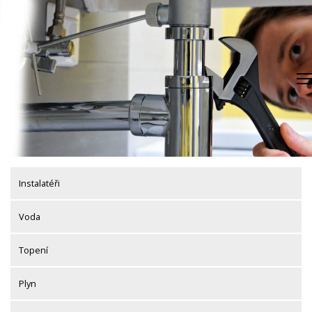
Skip
to
content
Instalatéři
Voda
Topení
Plyn