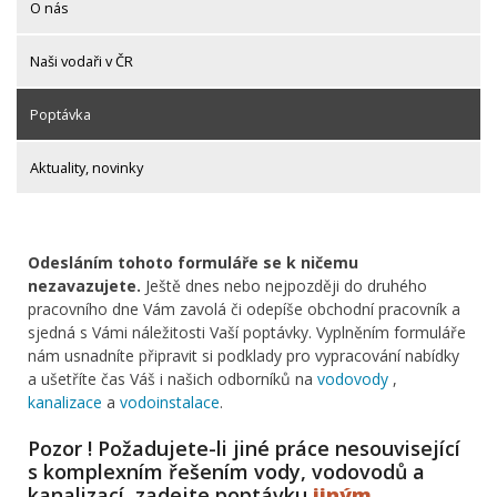
O nás
Naši vodaři v ČR
Poptávka
Aktuality, novinky
Odesláním tohoto formuláře se k ničemu
nezavazujete.
Ještě dnes nebo nejpozději do druhého
pracovního dne Vám zavolá či odepíše obchodní pracovník a
sjedná s Vámi náležitosti Vaší poptávky. Vyplněním formuláře
nám usnadníte připravit si podklady pro vypracování nabídky
a ušetříte čas Váš i našich odborníků na
vodovody
,
kanalizace
a
vodoinstalace
.
Pozor ! Požadujete-li jiné práce nesouvisející
s komplexním řešením vody, vodovodů a
kanalizací, zadejte poptávku
jiným