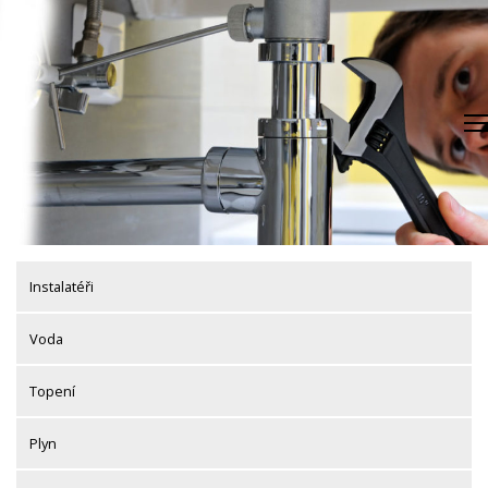
Skip
to
content
Instalatéři
Voda
Topení
Plyn