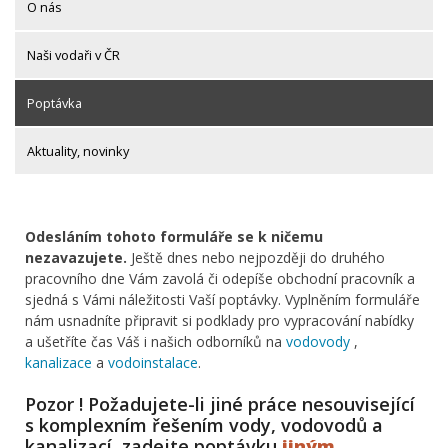
O nás
Naši vodaři v ČR
Poptávka
Aktuality, novinky
Odesláním tohoto formuláře se k ničemu
nezavazujete.
Ještě dnes nebo nejpozději do druhého
pracovního dne Vám zavolá či odepíše obchodní pracovník a
sjedná s Vámi náležitosti Vaší poptávky. Vyplněním formuláře
nám usnadníte připravit si podklady pro vypracování nabídky
a ušetříte čas Váš i našich odborníků na
vodovody
,
kanalizace
a
vodoinstalace
.
Pozor ! Požadujete-li jiné práce nesouvisející
s komplexním řešením vody, vodovodů a
kanalizací, zadejte poptávku
jiným