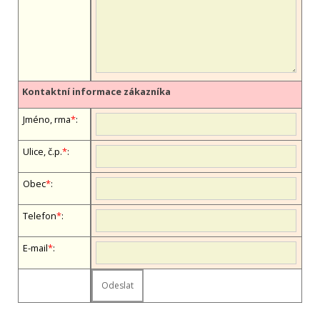
Kontaktní informace zákazníka
Jméno, firma
*
:
Ulice, č.p.
*
:
Obec
*
:
Telefon
*
:
E-mail
*
: