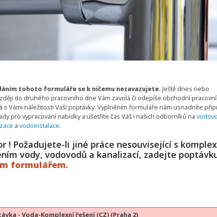
áním tohoto formuláře se k ničemu nezavazujete.
Ještě dnes nebo
zději do druhého pracovního dne Vám zavolá či odepíše obchodní pracovní
 s Vámi náležitosti Vaší poptávky. Vyplněním formuláře nám usnadníte připr
ady pro vypracování nabídky a ušetříte čas Váš i našich odborníků na
vodov
izace
a
vodoinstalace
.
r ! Požadujete-li jiné práce nesouvisející s komple
ením vody, vodovodů a kanalizací, zadejte poptávk
ým formulářem
.
ávka - Voda-Komplexní řešení (CZ) (Praha 2)