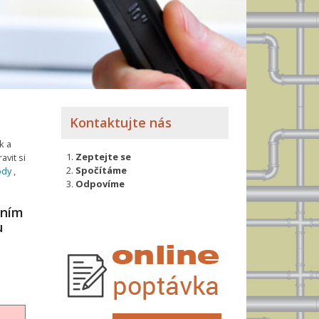
Kontaktujte nás
k a
Zeptejte se
avit si
Spočítáme
ody
,
Odpovíme
xním
u