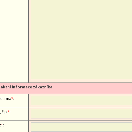
aktní informace zákazníka
, firma
*
:
, č.p.
*
:
c
*
: