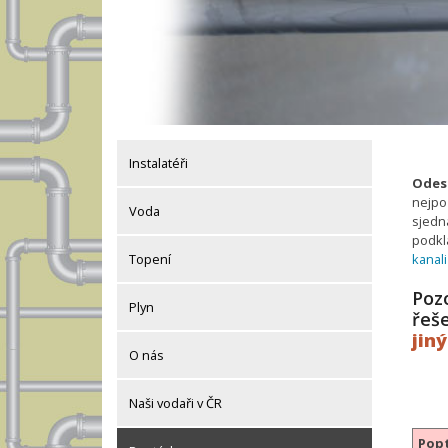
Instalatéři
Odesl
nejpo
Voda
sjedná
podkl
kanal
Topení
Pozo
Plyn
řeš
jin
O nás
Naši vodaři v ČR
Popt