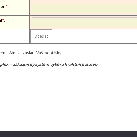
fon
*
:
il
*
:
eme Vám za zaslání Vaší poptávky.
lex – zákaznický systém výběru kvalitních služeb