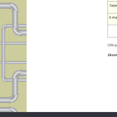
Tele
E-ma
Děkuj
Ekomp