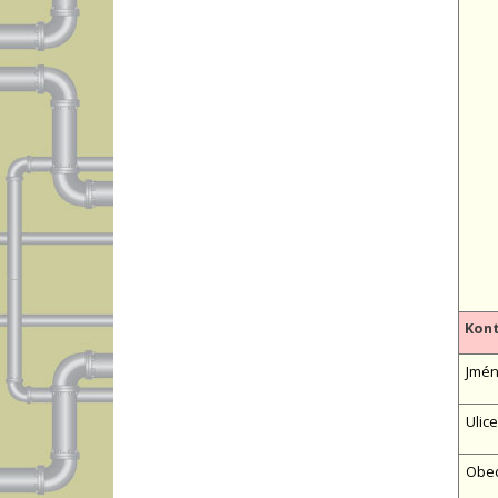
Kont
Jméno
Ulice
Obe