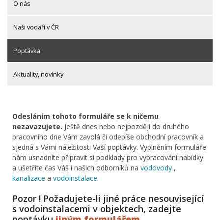
O nás
Naši vodaři v ČR
Poptávka
Aktuality, novinky
Odesláním tohoto formuláře se k ničemu
nezavazujete.
Ještě dnes nebo nejpozději do druhého
pracovního dne Vám zavolá či odepíše obchodní pracovník a
sjedná s Vámi náležitosti Vaší poptávky. Vyplněním formuláře
nám usnadníte připravit si podklady pro vypracování nabídky
a ušetříte čas Váš i našich odborníků na
vodovody
,
kanalizace
a
vodoinstalace
.
Pozor ! Požadujete-li jiné práce nesouvisející
s vodoinstalacemi v objektech, zadejte
poptávku
jiným formulářem
.