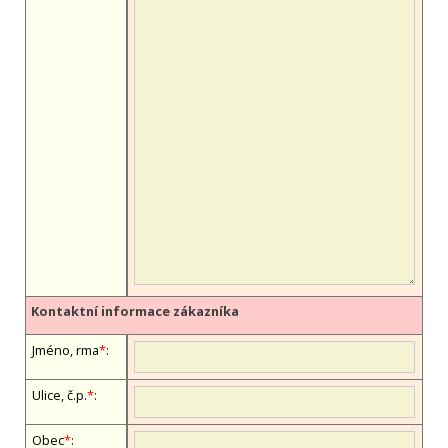
Kontaktní informace zákazníka
Jméno, firma
*
:
Ulice, č.p.
*
:
Obec
*
: