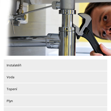
Skip
to
content
Instalatéři
Voda
Topení
Plyn