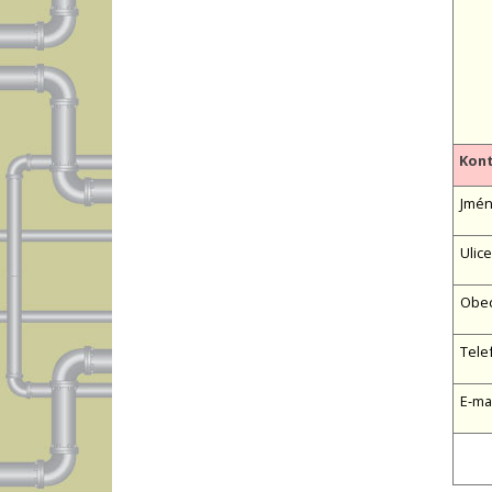
Kont
Jméno
Ulice
Obe
Tele
E-ma