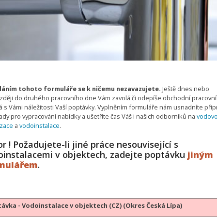
áním tohoto formuláře se k ničemu nezavazujete.
Ještě dnes nebo
zději do druhého pracovního dne Vám zavolá či odepíše obchodní pracovní
 s Vámi náležitosti Vaší poptávky. Vyplněním formuláře nám usnadníte připr
ady pro vypracování nabídky a ušetříte čas Váš i našich odborníků na
vodov
izace
a
vodoinstalace
.
r ! Požadujete-li jiné práce nesouvisející s
oinstalacemi v objektech, zadejte poptávku
jiným
mulářem
.
ávka - Vodoinstalace v objektech (CZ) (Okres Česká Lípa)