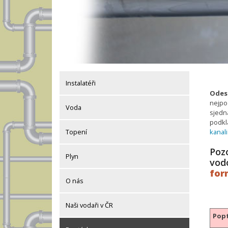
Instalatéři
Odesl
nejpo
Voda
sjedná
podkl
kanal
Topení
Pozo
Plyn
vod
for
O nás
Naši vodaři v ČR
Popt