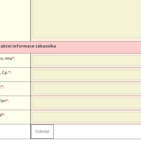
aktní informace zákazníka
, firma
*
:
, č.p.
*
:
c
*
:
fon
*
:
il
*
: