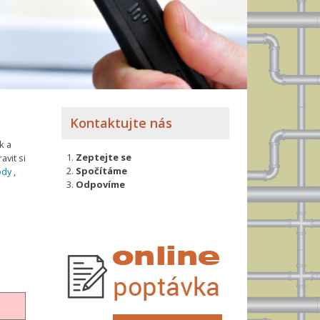
Kontaktujte nás
k a
Zeptejte se
avit si
Spočítáme
ody
,
Odpovíme