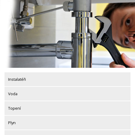
Skip
to
content
Instalatéři
Voda
Topení
Plyn