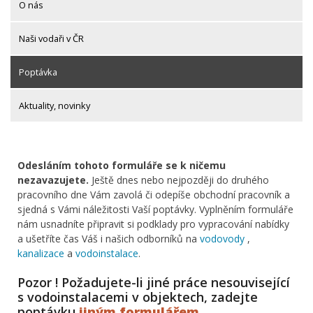
O nás
Naši vodaři v ČR
Poptávka
Aktuality, novinky
Odesláním tohoto formuláře se k ničemu
nezavazujete.
Ještě dnes nebo nejpozději do druhého
pracovního dne Vám zavolá či odepíše obchodní pracovník a
sjedná s Vámi náležitosti Vaší poptávky. Vyplněním formuláře
nám usnadníte připravit si podklady pro vypracování nabídky
a ušetříte čas Váš i našich odborníků na
vodovody
,
kanalizace
a
vodoinstalace
.
Pozor ! Požadujete-li jiné práce nesouvisející
s vodoinstalacemi v objektech, zadejte
poptávku
jiným formulářem
.