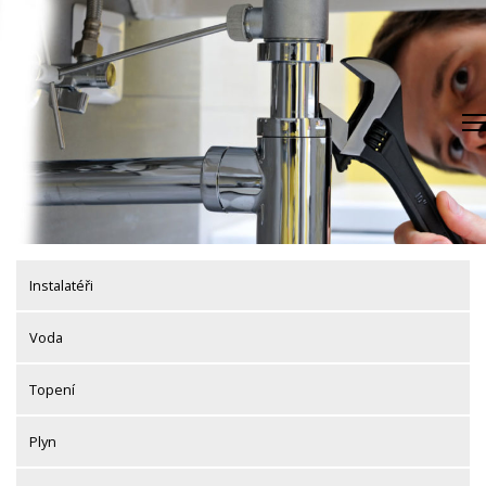
Skip
to
content
Instalatéři
Voda
Topení
Plyn