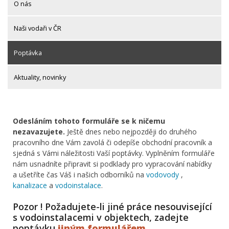
O nás
Naši vodaři v ČR
Poptávka
Aktuality, novinky
Odesláním tohoto formuláře se k ničemu
nezavazujete.
Ještě dnes nebo nejpozději do druhého
pracovního dne Vám zavolá či odepíše obchodní pracovník a
sjedná s Vámi náležitosti Vaší poptávky. Vyplněním formuláře
nám usnadníte připravit si podklady pro vypracování nabídky
a ušetříte čas Váš i našich odborníků na
vodovody
,
kanalizace
a
vodoinstalace
.
Pozor ! Požadujete-li jiné práce nesouvisející
s vodoinstalacemi v objektech, zadejte
poptávku
jiným formulářem
.