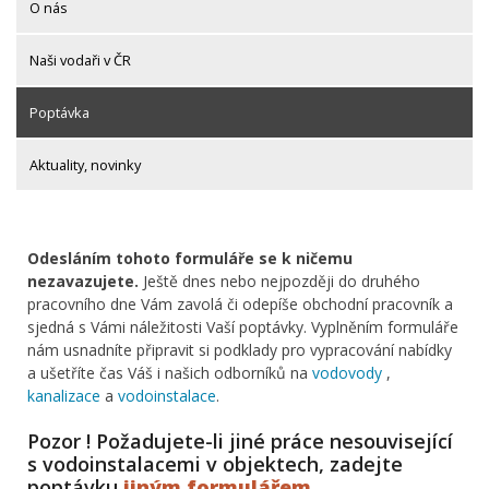
O nás
Naši vodaři v ČR
Poptávka
Aktuality, novinky
Odesláním tohoto formuláře se k ničemu
nezavazujete.
Ještě dnes nebo nejpozději do druhého
pracovního dne Vám zavolá či odepíše obchodní pracovník a
sjedná s Vámi náležitosti Vaší poptávky. Vyplněním formuláře
nám usnadníte připravit si podklady pro vypracování nabídky
a ušetříte čas Váš i našich odborníků na
vodovody
,
kanalizace
a
vodoinstalace
.
Pozor ! Požadujete-li jiné práce nesouvisející
s vodoinstalacemi v objektech, zadejte
poptávku
jiným formulářem
.