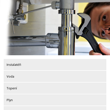
Skip
to
content
Instalatéři
Voda
Topení
Plyn