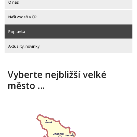
O nás
Naši vodaři v ČR
Poptávka
Aktuality, novinky
Vyberte nejbližší velké
město …