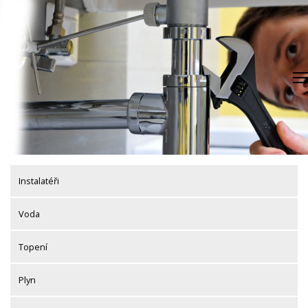
Skip
to
content
Instalatéři
Voda
Topení
Plyn