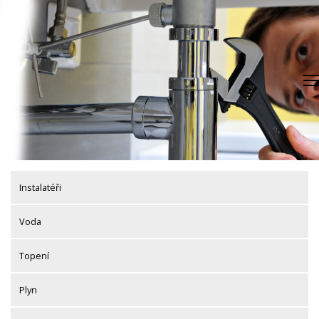
Skip
to
content
Instalatéři
Voda
Topení
Plyn