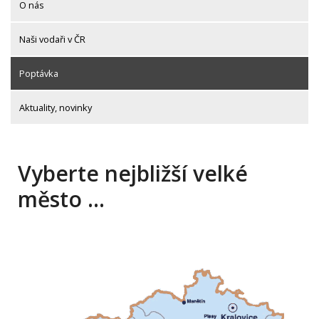
O nás
Naši vodaři v ČR
Poptávka
Aktuality, novinky
Vyberte nejbližší velké
město …