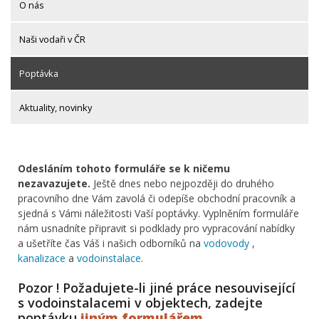
O nás
Naši vodaři v ČR
Poptávka
Aktuality, novinky
Odesláním tohoto formuláře se k ničemu
nezavazujete.
Ještě dnes nebo nejpozději do druhého
pracovního dne Vám zavolá či odepíše obchodní pracovník a
sjedná s Vámi náležitosti Vaší poptávky. Vyplněním formuláře
nám usnadníte připravit si podklady pro vypracování nabídky
a ušetříte čas Váš i našich odborníků na
vodovody
,
kanalizace
a
vodoinstalace
.
Pozor ! Požadujete-li jiné práce nesouvisející
s vodoinstalacemi v objektech, zadejte
poptávku
jiným formulářem
.