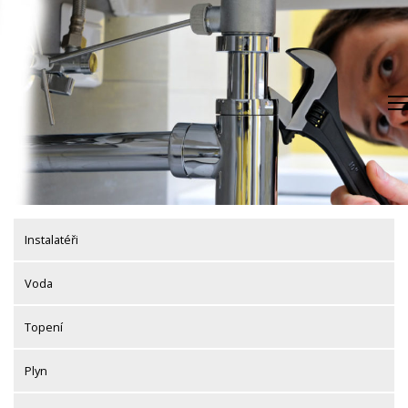
Skip
to
content
Instalatéři
Voda
Topení
Plyn