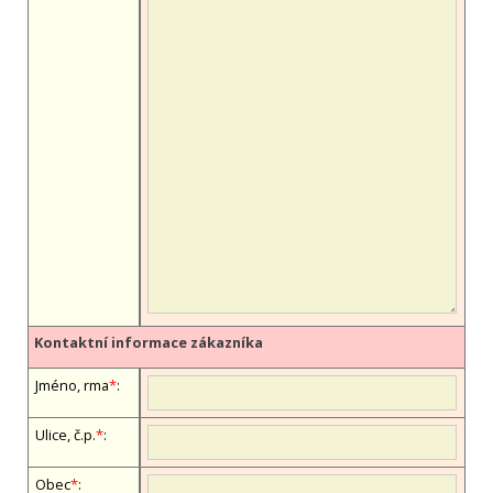
Kontaktní informace zákazníka
Jméno, firma
*
:
Ulice, č.p.
*
:
Obec
*
: