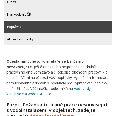
O nás
Naši vodaři v ČR
Poptávka
Aktuality, novinky
Odesláním tohoto formuláře se k ničemu
nezavazujete.
Ještě dnes nebo nejpozději do druhého
pracovního dne Vám zavolá či odepíše obchodní pracovník a
sjedná s Vámi náležitosti Vaší poptávky. Vyplněním formuláře
nám usnadníte připravit si podklady pro vypracování nabídky
a ušetříte čas Váš i našich odborníků na
vodovody
,
kanalizace
a
vodoinstalace
.
Pozor ! Požadujete-li jiné práce nesouvisející
s vodoinstalacemi v objektech, zadejte
poptávku
jiným formulářem
.