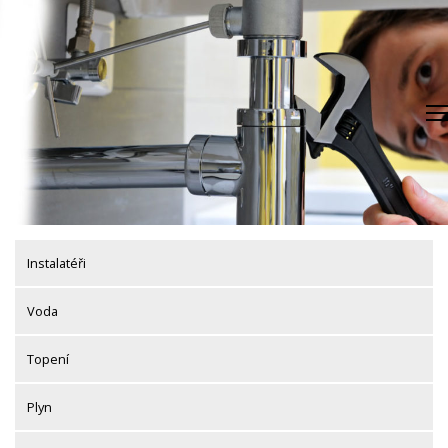
Skip
to
content
Instalatéři
Voda
Topení
Plyn