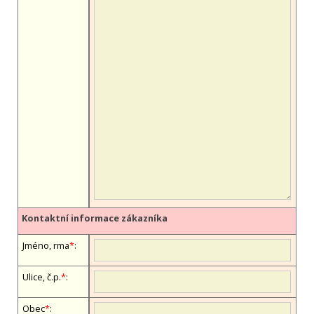
Kontaktní informace zákazníka
Jméno, firma
*
:
Ulice, č.p.
*
:
Obec
*
: