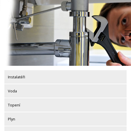
Skip
to
content
Instalatéři
Voda
Topení
Plyn