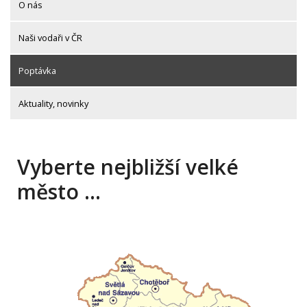
O nás
Naši vodaři v ČR
Poptávka
Aktuality, novinky
Vyberte nejbližší velké
město …