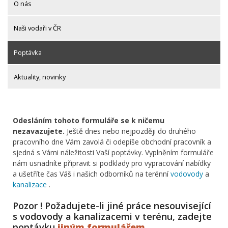
O nás
Naši vodaři v ČR
Poptávka
Aktuality, novinky
Odesláním tohoto formuláře se k ničemu
nezavazujete.
Ještě dnes nebo nejpozději do druhého
pracovního dne Vám zavolá či odepíše obchodní pracovník a
sjedná s Vámi náležitosti Vaší poptávky. Vyplněním formuláře
nám usnadníte připravit si podklady pro vypracování nabídky
a ušetříte čas Váš i našich odborníků na terénní
vodovody
a
kanalizace
.
Pozor ! Požadujete-li jiné práce nesouvisející
s vodovody a kanalizacemi v terénu, zadejte
poptávku
jiným formulářem
.