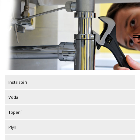
Skip
to
content
Instalatéři
Voda
Topení
Plyn