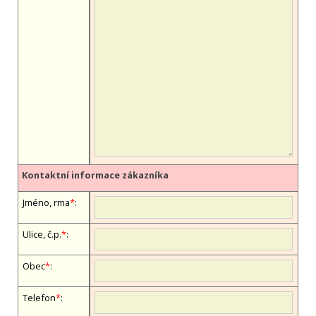
Kontaktní informace zákazníka
Jméno, firma
*
:
Ulice, č.p.
*
:
Obec
*
:
Telefon
*
: