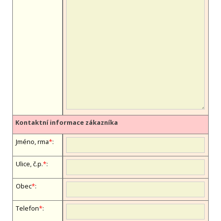
Kontaktní informace zákazníka
Jméno, firma
*
:
Ulice, č.p.
*
:
Obec
*
:
Telefon
*
: