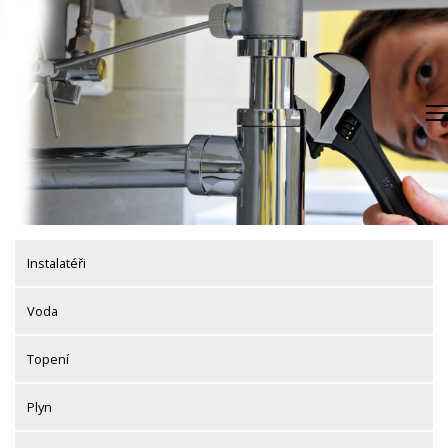
Skip
to
content
Instalatéři
Voda
Topení
Plyn