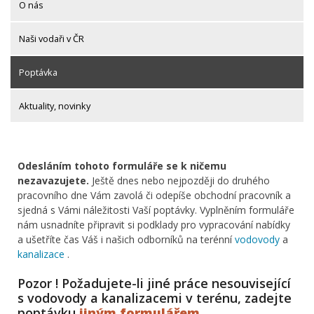
O nás
Naši vodaři v ČR
Poptávka
Aktuality, novinky
Odesláním tohoto formuláře se k ničemu
nezavazujete.
Ještě dnes nebo nejpozději do druhého
pracovního dne Vám zavolá či odepíše obchodní pracovník a
sjedná s Vámi náležitosti Vaší poptávky. Vyplněním formuláře
nám usnadníte připravit si podklady pro vypracování nabídky
a ušetříte čas Váš i našich odborníků na terénní
vodovody
a
kanalizace
.
Pozor ! Požadujete-li jiné práce nesouvisející
s vodovody a kanalizacemi v terénu, zadejte
poptávku
jiným formulářem
.