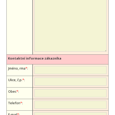
Kontaktní informace zákazníka
Jméno, firma
*
:
Ulice, č.p.
*
:
Obec
*
:
Telefon
*
:
E-mail
*
: