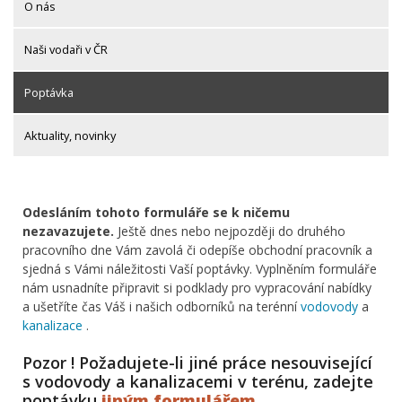
O nás
Naši vodaři v ČR
Poptávka
Aktuality, novinky
Odesláním tohoto formuláře se k ničemu
nezavazujete.
Ještě dnes nebo nejpozději do druhého
pracovního dne Vám zavolá či odepíše obchodní pracovník a
sjedná s Vámi náležitosti Vaší poptávky. Vyplněním formuláře
nám usnadníte připravit si podklady pro vypracování nabídky
a ušetříte čas Váš i našich odborníků na terénní
vodovody
a
kanalizace
.
Pozor ! Požadujete-li jiné práce nesouvisející
s vodovody a kanalizacemi v terénu, zadejte
poptávku
jiným formulářem
.