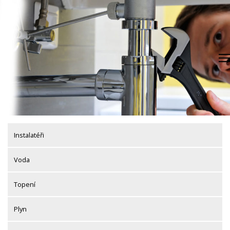
Skip
to
content
Instalatéři
Voda
Topení
Plyn