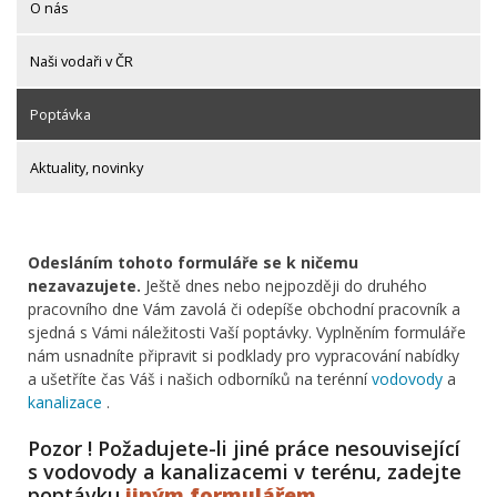
O nás
Naši vodaři v ČR
Poptávka
Aktuality, novinky
Odesláním tohoto formuláře se k ničemu
nezavazujete.
Ještě dnes nebo nejpozději do druhého
pracovního dne Vám zavolá či odepíše obchodní pracovník a
sjedná s Vámi náležitosti Vaší poptávky. Vyplněním formuláře
nám usnadníte připravit si podklady pro vypracování nabídky
a ušetříte čas Váš i našich odborníků na terénní
vodovody
a
kanalizace
.
Pozor ! Požadujete-li jiné práce nesouvisející
s vodovody a kanalizacemi v terénu, zadejte
poptávku
jiným formulářem
.