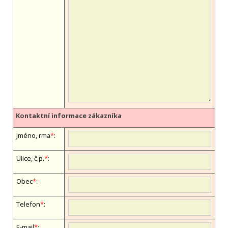
Kontaktní informace zákazníka
Jméno, firma
*
:
Ulice, č.p.
*
:
Obec
*
:
Telefon
*
:
E-mail
*
: