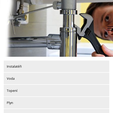
Skip
to
content
Instalatéři
Voda
Topení
Plyn