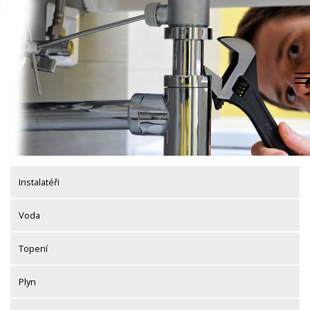
Skip
to
content
Instalatéři
Voda
Topení
Plyn