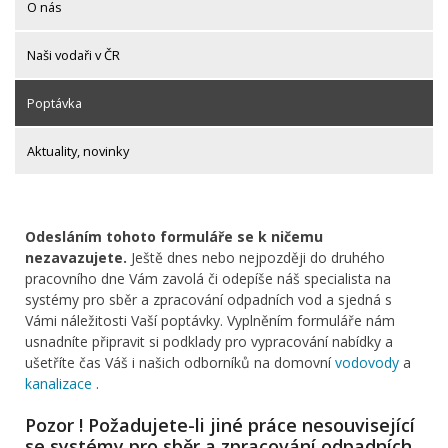
O nás
Naši vodaři v ČR
Poptávka
Aktuality, novinky
Odesláním tohoto formuláře se k ničemu
nezavazujete.
Ještě dnes nebo nejpozději do druhého
pracovního dne Vám zavolá či odepíše náš specialista na
systémy pro sběr a zpracování odpadních vod a sjedná s
Vámi náležitosti Vaší poptávky. Vyplněním formuláře nám
usnadníte připravit si podklady pro vypracování nabídky a
ušetříte čas Váš i našich odborníků na domovní
vodovody
a
kanalizace
.
Pozor ! Požadujete-li jiné práce nesouvisející
se systémy pro sběr a zpracování odpadních