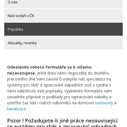
O nás
Naši vodaři v ČR
Poptávka
Aktuality, novinky
Odesláním tohoto formuláře se k ničemu
nezavazujete.
Ještě dnes nebo nejpozději do druhého
pracovního dne Vám zavolá či odepíše náš specialista na
systémy pro sběr a zpracování odpadních vod a sjedná s
Vámi náležitosti Vaší poptávky. Vyplněním formuláře nám
usnadníte připravit si podklady pro vypracování nabídky a
ušetříte čas Váš i našich odborníků na domovní
vodovody
a
kanalizace
.
Pozor ! Požadujete-li jiné práce nesouvisející
se systémy pro sběr a zpracování odpadních