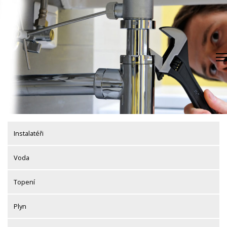
Skip
to
content
Instalatéři
Voda
Topení
Plyn