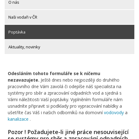
O nás
Naši vodaři v ČR
Poptávka
Aktuality, novinky
Odesláním tohoto formuláře se k ničemu
nezavazujete.
Ještě dnes nebo nejpozději do druhého
pracovního dne Vám zavolá či odepíše náš specialista na
systémy pro sběr a zpracování odpadních vod a sjedná s
Vámi náležitosti Vaší poptávky. Vyplněním formuláře nám
usnadníte připravit si podklady pro vypracování nabídky a
ušetříte čas Váš i našich odborníků na domovní
vodovody
a
kanalizace
.
Pozor ! Požadujete-li jiné práce nesouvisející
se systémy pro sběr a zpracování odpadních