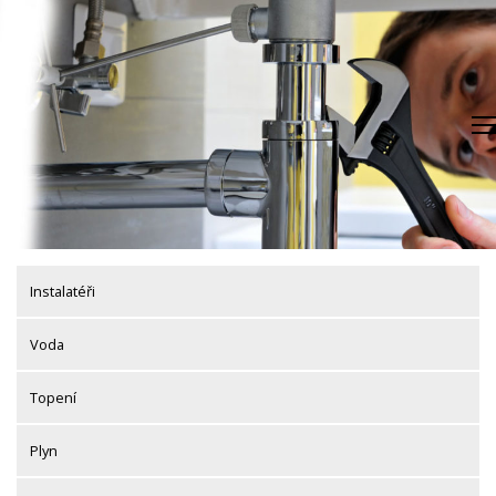
Skip
to
content
Instalatéři
Voda
Topení
Plyn