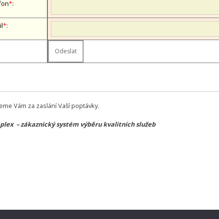
fon
*
:
il
*
:
eme Vám za zaslání Vaší poptávky.
lex – zákaznický systém výběru kvalitních služeb