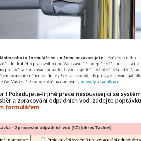
áním tohoto formuláře se k ničemu nezavazujete.
Ještě dnes nebo
zději do druhého pracovního dne Vám zavolá či odepíše náš specialista na
my pro sběr a zpracování odpadních vod a sjedná s Vámi náležitosti Vaší pop
ěním formuláře nám usnadníte připravit si podklady pro vypracování nabídk
íte čas Váš i našich odborníků na domovní
vodovody
a
kanalizace
.
r ! Požadujete-li jiné práce nesouvisející se systé
 sběr a zpracování odpadních vod, zadejte poptávk
ým formulářem
.
ávka – Zpracování odpadních vod (CZ) (okres Tachov)
mět poptávky
*
:
Projektování systémů pro zpracování odpadních 