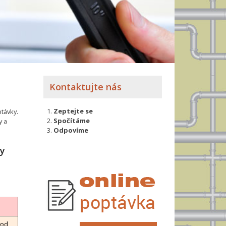
Kontaktujte nás
Zeptejte se
távky.
Spočítáme
y a
Odpovíme
my
u
vod