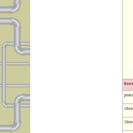
Kont
Jméno
Ulice
Obe