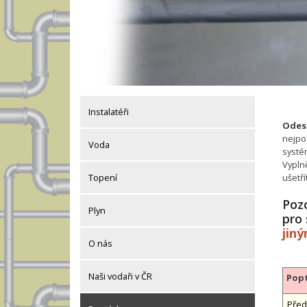
Instalatéři
Odesl
nejpo
Voda
systé
Vypln
ušetř
Topení
Pozo
Plyn
pro
jin
O nás
Naši vodaři v ČR
Popt
Před