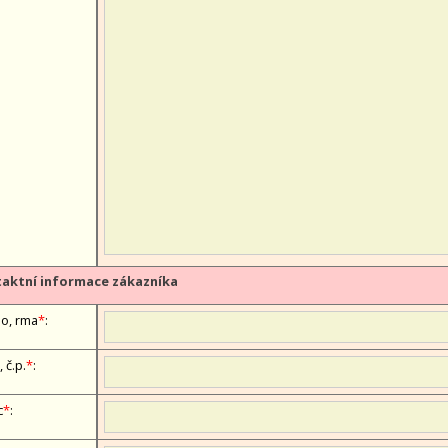
aktní informace zákazníka
, firma
*
:
, č.p.
*
:
c
*
: