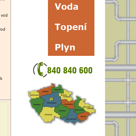
 vod
vod
ek