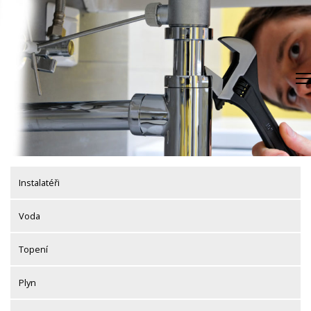
Skip
to
content
Instalatéři
Voda
Topení
Plyn