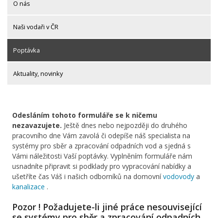
O nás
Naši vodaři v ČR
Poptávka
Aktuality, novinky
Odesláním tohoto formuláře se k ničemu
nezavazujete.
Ještě dnes nebo nejpozději do druhého
pracovního dne Vám zavolá či odepíše náš specialista na
systémy pro sběr a zpracování odpadních vod a sjedná s
Vámi náležitosti Vaší poptávky. Vyplněním formuláře nám
usnadníte připravit si podklady pro vypracování nabídky a
ušetříte čas Váš i našich odborníků na domovní
vodovody
a
kanalizace
.
Pozor ! Požadujete-li jiné práce nesouvisející
se systémy pro sběr a zpracování odpadních