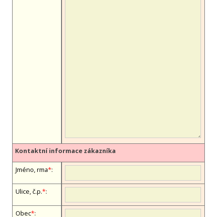
Kontaktní informace zákazníka
Jméno, firma
*
:
Ulice, č.p.
*
:
Obec
*
: