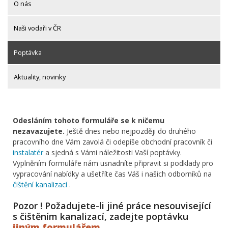
O nás
Naši vodaři v ČR
Poptávka
Aktuality, novinky
Odesláním tohoto formuláře se k ničemu
nezavazujete.
Ještě dnes nebo nejpozději do druhého
pracovního dne Vám zavolá či odepíše obchodní pracovník či
instalatér
a sjedná s Vámi náležitosti Vaší poptávky.
Vyplněním formuláře nám usnadníte připravit si podklady pro
vypracování nabídky a ušetříte čas Váš i našich odborníků na
čištění kanalizací
.
Pozor ! Požadujete-li jiné práce nesouvisející
s čištěním kanalizací, zadejte poptávku
jiným formulářem
.