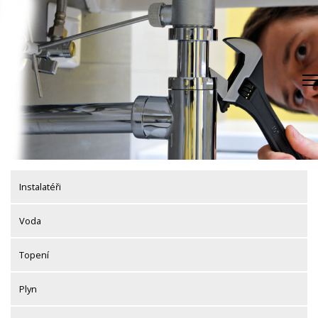
Skip
to
content
Instalatéři
Voda
Topení
Plyn