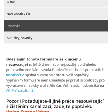
O nás
Naši vodaři v ČR
Poptávka
Aktuality, novinky
Odesláním tohoto formuláře se k ničemu
nezavazujete.
Ještě dnes nebo nejpozději do druhého
pracovního dne Vám zavolá či odepíše obchodní pracovník či
instalatér
a sjedná s Vámi náležitosti Vaší poptávky.
Vyplněním formuláře nám usnadníte připravit si podklady pro
vypracování nabídky a ušetříte čas Váš i našich odborníků na
čištění kanalizací
.
Pozor ! Požadujete-li jiné práce nesouvisející
s čištěním kanalizací, zadejte poptávku
jiným formulářem
.