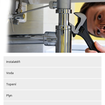
Skip
to
content
Instalatéři
Voda
Topení
Plyn