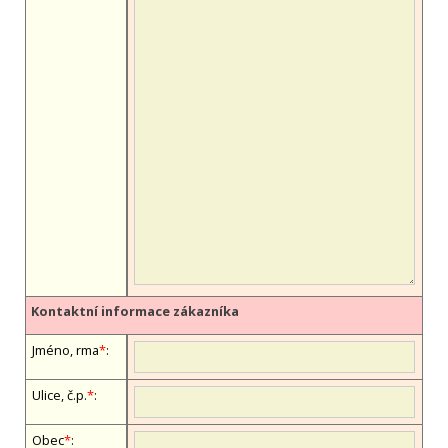
Kontaktní informace zákazníka
Jméno, firma
*
:
Ulice, č.p.
*
:
Obec
*
: