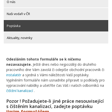
O nás
Naši vodaři v ČR
Poptávka
Aktuality, novinky
Odesláním tohoto formuláře se k ničemu
nezavazujete.
Ještě dnes nebo nejpozději do druhého
pracovního dne Vám zavolá či odepíše obchodní pracovník či
instalatér
a sjedná s Vámi náležitosti Vaší poptávky.
Vyplněním formuláře nám usnadníte připravit si podklady pro
vypracování nabídky a ušetříte čas Váš i našich odborníků na
čištění kanalizací
.
Pozor ! Požadujete-li jiné práce nesouvisející
s čištěním kanalizací, zadejte poptávku
jiným formulářem
.