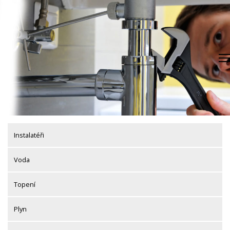
Skip
to
content
Instalatéři
Voda
Topení
Plyn