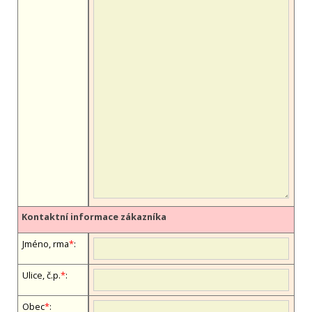
Kontaktní informace zákazníka
Jméno, firma
*
:
Ulice, č.p.
*
:
Obec
*
: