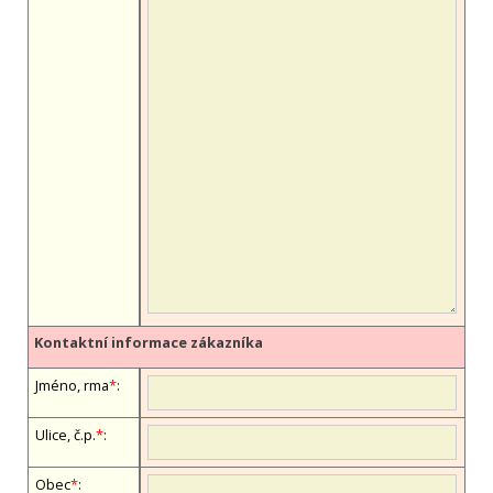
Kontaktní informace zákazníka
Jméno, firma
*
:
Ulice, č.p.
*
:
Obec
*
: