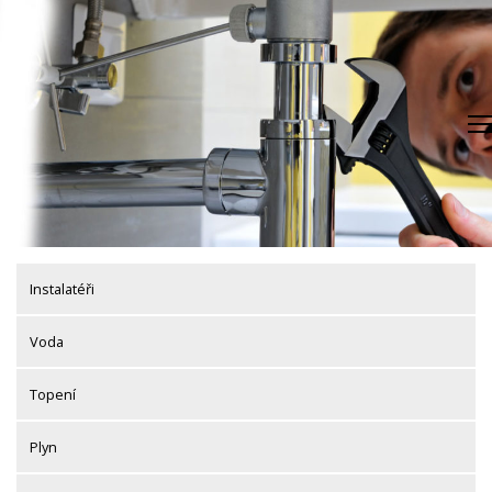
Skip
to
content
Instalatéři
Voda
Topení
Plyn