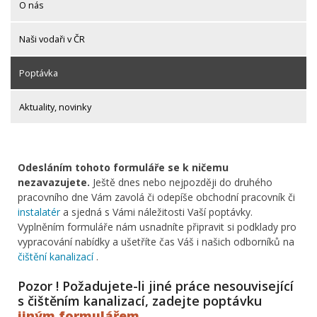
O nás
Naši vodaři v ČR
Poptávka
Aktuality, novinky
Odesláním tohoto formuláře se k ničemu
nezavazujete.
Ještě dnes nebo nejpozději do druhého
pracovního dne Vám zavolá či odepíše obchodní pracovník či
instalatér
a sjedná s Vámi náležitosti Vaší poptávky.
Vyplněním formuláře nám usnadníte připravit si podklady pro
vypracování nabídky a ušetříte čas Váš i našich odborníků na
čištění kanalizací
.
Pozor ! Požadujete-li jiné práce nesouvisející
s čištěním kanalizací, zadejte poptávku
jiným formulářem
.