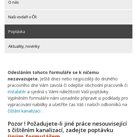
O nás
Naši vodaři v ČR
Poptávka
Aktuality, novinky
Odesláním tohoto formuláře se k ničemu
nezavazujete.
Ještě dnes nebo nejpozději do druhého
pracovního dne Vám zavolá či odepíše obchodní pracovník či
instalatér
a sjedná s Vámi náležitosti Vaší poptávky.
Vyplněním formuláře nám usnadníte připravit si podklady pro
vypracování nabídky a ušetříte čas Váš i našich odborníků na
čištění kanalizací
.
Pozor ! Požadujete-li jiné práce nesouvisející
s čištěním kanalizací, zadejte poptávku
jiným formulářem
.