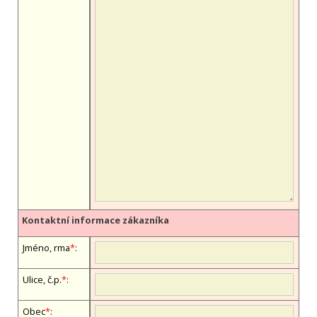
Kontaktní informace zákazníka
Jméno, firma
*
:
Ulice, č.p.
*
:
Obec
*
: