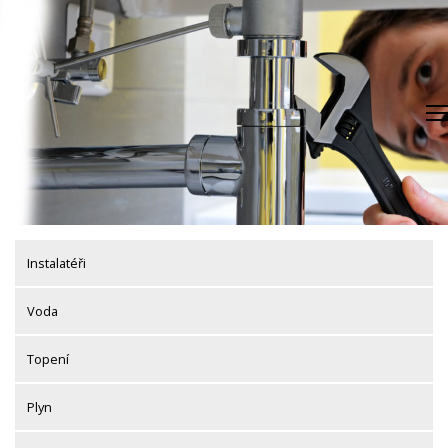
Skip
to
content
Instalatéři
Voda
Topení
Plyn