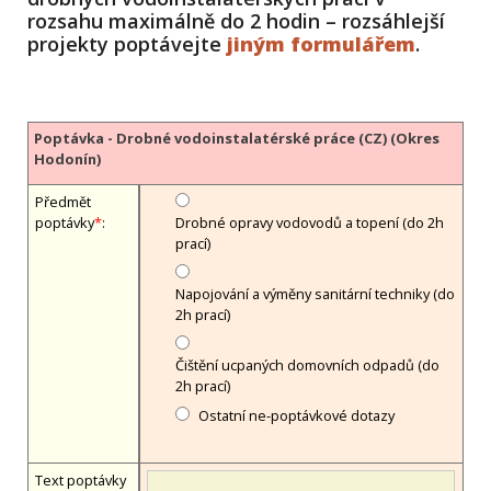
rozsahu maximálně do 2 hodin – rozsáhlejší
projekty poptávejte
jiným formulářem
.
Poptávka - Drobné vodoinstalatérské práce (CZ) (Okres
Hodonín)
Předmět
poptávky
*
:
Drobné opravy vodovodů a topení (do 2h
prací)
Napojování a výměny sanitární techniky (do
2h prací)
Čištění ucpaných domovních odpadů (do
2h prací)
Ostatní ne-poptávkové dotazy
Text poptávky