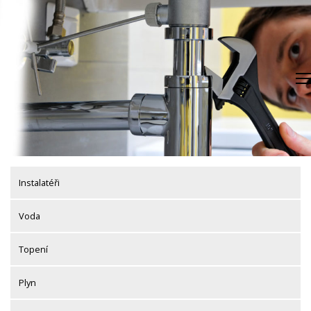
Skip
to
content
Instalatéři
Voda
Topení
Plyn