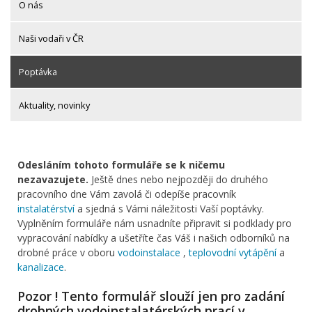
O nás
Naši vodaři v ČR
Poptávka
Aktuality, novinky
Odesláním tohoto formuláře se k ničemu
nezavazujete.
Ještě dnes nebo nejpozději do druhého
pracovního dne Vám zavolá či odepíše pracovník
instalatérství
a sjedná s Vámi náležitosti Vaší poptávky.
Vyplněním formuláře nám usnadníte připravit si podklady pro
vypracování nabídky a ušetříte čas Váš i našich odborníků na
drobné práce v oboru
vodoinstalace
,
teplovodní vytápění
a
kanalizace
.
Pozor ! Tento formulář slouží jen pro zadání
drobných vodoinstalatérských prací v