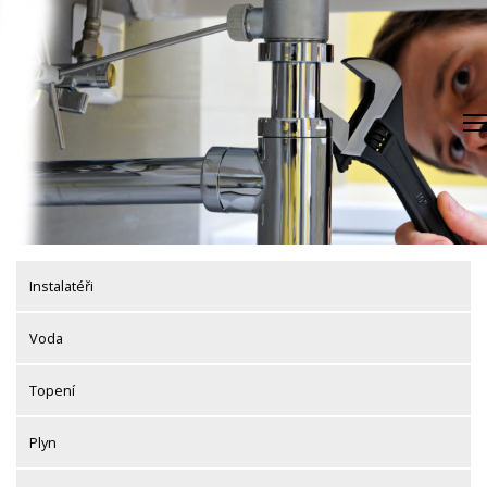
Skip
to
content
Instalatéři
Voda
Topení
Plyn