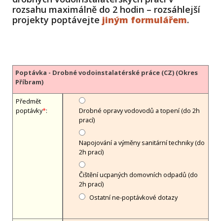
rozsahu maximálně do 2 hodin – rozsáhlejší
projekty poptávejte
jiným formulářem
.
Poptávka - Drobné vodoinstalatérské práce (CZ) (Okres
Příbram)
Předmět
poptávky
*
:
Drobné opravy vodovodů a topení (do 2h
prací)
Napojování a výměny sanitární techniky (do
2h prací)
Čištění ucpaných domovních odpadů (do
2h prací)
Ostatní ne-poptávkové dotazy