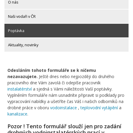
O nás
Naši vodaři v ČR
Poptávka
Aktuality, novinky
Odesláním tohoto formuláře se k ničemu
nezavazujete.
Ještě dnes nebo nejpozději do druhého
pracovního dne Vám zavolá či odepíše pracovník
instalatérství
a sjedná s Vámi náležitosti Vaší poptávky.
Vyplněním formuláře nám usnadníte připravit si podklady pro
vypracování nabídky a ušetříte čas Váš i našich odborníků na
drobné práce v oboru
vodoinstalace
,
teplovodní vytápění
a
kanalizace
.
Pozor ! Tento formulář slouží jen pro zadání
drobných vodoinstalatérských prací v