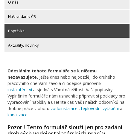
O nás
Naši vodaři v ČR
Poptávka
Aktuality, novinky
Odesláním tohoto formuláře se k ničemu
nezavazujete.
Ještě dnes nebo nejpozději do druhého
pracovního dne Vám zavolá či odepíše pracovník
instalatérství
a sjedná s Vámi náležitosti Vaší poptávky.
Vyplněním formuláře nám usnadníte připravit si podklady pro
vypracování nabídky a ušetříte čas Váš i našich odborníků na
drobné práce v oboru
vodoinstalace
,
teplovodní vytápění
a
kanalizace
.
Pozor ! Tento formulář slouží jen pro zadání
drobných vodoinstalatérských prací v