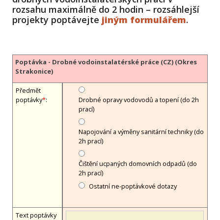
rozsahu maximálně do 2 hodin – rozsáhlejší
projekty poptávejte
jiným formulářem
.
Poptávka - Drobné vodoinstalatérské práce (CZ) (Okres
Strakonice)
Předmět
poptávky
*
:
Drobné opravy vodovodů a topení (do 2h
prací)
Napojování a výměny sanitární techniky (do
2h prací)
Čištění ucpaných domovních odpadů (do
2h prací)
Ostatní ne-poptávkové dotazy
Text poptávky