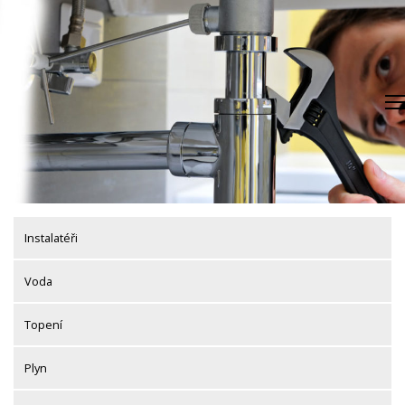
Skip
to
content
Instalatéři
Voda
Topení
Plyn