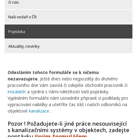
O nás
Naši vodaři v ČR
Poptávka
Aktuality, novinky
Odesláním tohoto formuláře se k ničemu
nezavazujete.
Ještě dnes nebo nejpozději do druhého
pracovního dne Vám zavolá či odepíše obchodní pracovník či
instalatér
a sjedná s Vámi náležitosti Vaší poptávky.
Vyplněním formuláře nám usnadníte připravit si podklady pro
vypracování nabídky a ušetříte čas Váš i našich odborníků na
objektové
kanalizace
.
Pozor ! Požadujete-li jiné práce nesouvisející
s kanalizačními systémy v objektech, zadejte
poptávku
jiným formulářem
.