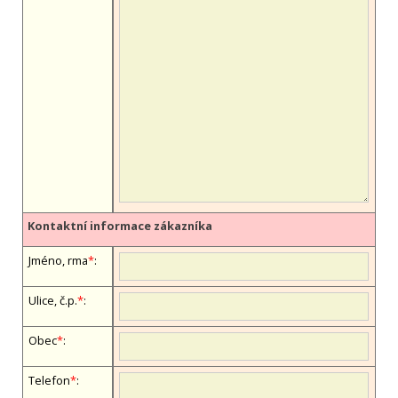
Kontaktní informace zákazníka
Jméno, firma
*
:
Ulice, č.p.
*
:
Obec
*
:
Telefon
*
: