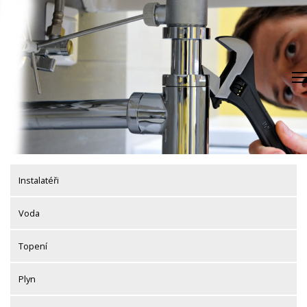
Skip
to
content
Instalatéři
Voda
Topení
Plyn