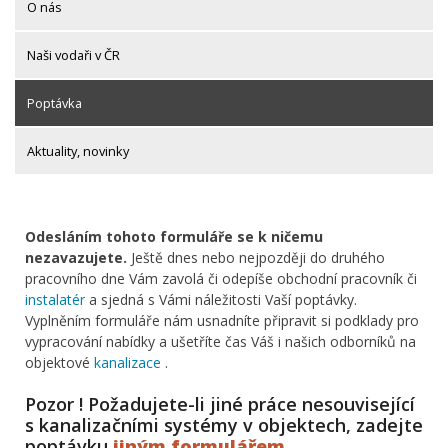
O nás
Naši vodaři v ČR
Poptávka
Aktuality, novinky
Odesláním tohoto formuláře se k ničemu
nezavazujete.
Ještě dnes nebo nejpozději do druhého
pracovního dne Vám zavolá či odepíše obchodní pracovník či
instalatér
a sjedná s Vámi náležitosti Vaší poptávky.
Vyplněním formuláře nám usnadníte připravit si podklady pro
vypracování nabídky a ušetříte čas Váš i našich odborníků na
objektové
kanalizace
.
Pozor ! Požadujete-li jiné práce nesouvisející
s kanalizačními systémy v objektech, zadejte
poptávku
jiným formulářem
.