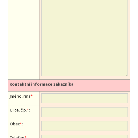
Kontaktní informace zákazníka
Jméno, firma
*
:
Ulice, č.p.
*
:
Obec
*
:
Telefon
*
: