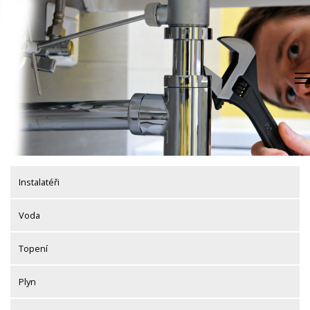
Skip
to
content
Instalatéři
Voda
Topení
Plyn