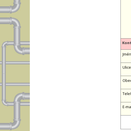
Kont
Jméno
Ulice
Obe
Tele
E-ma