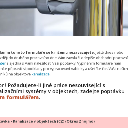
áním tohoto formuláře se k ničemu nezavazujete.
Ještě dnes nebo
zději do druhého pracovního dne Vám zavolá či odepíše obchodní pracovník
atér
a sjedná s Vámi náležitosti Vaší poptávky. Vyplněním formuláře nám
íte připravit si podklady pro vypracování nabídky a ušetříte čas Váš i našich
níků na objektové
kanalizace
.
r ! Požadujete-li jiné práce nesouvisející s
alizačními systémy v objektech, zadejte poptávku
ým formulářem
.
ávka - Kanalizace v objektech (CZ) (Okres Znojmo)