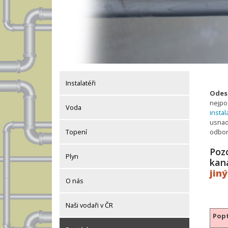
Instalatéři
Odesl
nejpo
Voda
instal
usnadn
odbor
Topení
Pozo
Plyn
kan
jin
O nás
Naši vodaři v ČR
Popt