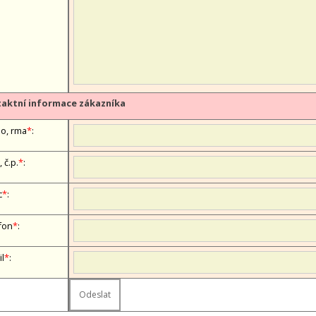
aktní informace zákazníka
, firma
*
:
, č.p.
*
:
c
*
:
fon
*
:
il
*
: